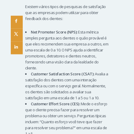
Existem vários tipos de pesquisas de satisfação
que as empresas podem utilizar para obter
feedback dos clientes:
Net Promoter Score (NPS):
Esta métrica
simples pergunta aos clientes o quão provável é
que eles recomendem sua empresa a outros, em
uma escala de 0 a 10. O NPS ajuda a identificar
promotores, detratores e clientes neutros,
fornecendo uma visão clara da lealdade do
cliente.
Customer Satisfaction Score (CSAT):
Avalia a
satisfação dos clientes com uma interação
específica ou com o serviço geral. Normalmente,
os clientes são solicitados a avaliar sua
satisfação em uma escala de 1 a 5 ou 1 a 10.
Customer Effort Score (CES):
Mede o esforço
que o cliente precisa fazer para resolver um
problema ou obter um serviço. Perguntas típicas
incluem: “Quanto esforço você teve que fazer
para resolver seu problema?” em uma escala de
1 a 5.