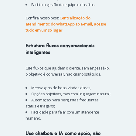
Facilita a gestão da equipe e das filas.
Confira nosso post:
Centralização do
atendimento: do WhatsApp ao e-mail, acesse
tudo em um só lugar
.
Estruture fluxos conversacionais
inteligentes
Crie fluxos que ajudem o cliente, sem engessá-lo,
o objetivo é
conversar
, não criar obstáculos.
Mensagens de boas-vindas claras;
Opções objetivas, mas com linguagem natural;
Automação para perguntas frequentes,
status e triagens;
Facilidade para falar com um atendente
humano.
Use chatbots e IA como apoio, não