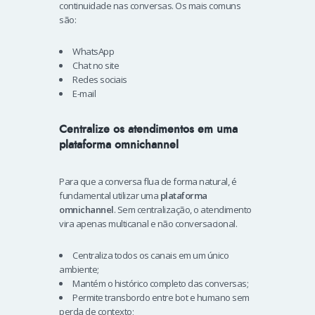
continuidade nas conversas. Os mais comuns
são:
WhatsApp
Chat no site
Redes sociais
E-mail
Centralize os atendimentos em uma
plataforma omnichannel
Para que a conversa flua de forma natural, é
fundamental utilizar uma
plataforma
omnichannel
. Sem centralização, o atendimento
vira apenas multicanal e não conversacional.
Centraliza todos os canais em um único
ambiente;
Mantém o histórico completo das conversas;
Permite transbordo entre bot e humano sem
perda de contexto;