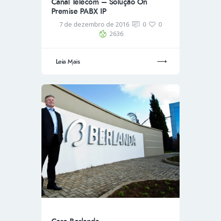
Canal Telecom – Solução On
Premise PABX IP
7 de dezembro de 2016
0
0
2636
Leia Mais