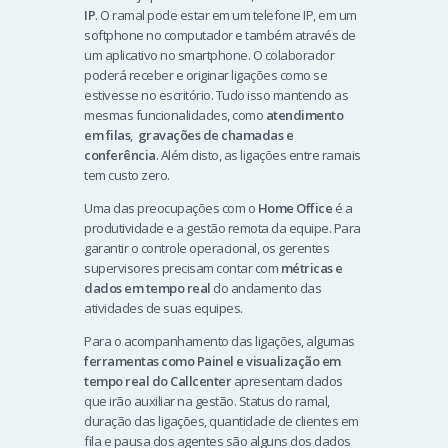
IP
. O ramal pode estar em um telefone IP, em um
softphone no computador e também através de
um aplicativo no smartphone. O colaborador
poderá receber e originar ligações como se
estivesse no escritório. Tudo isso mantendo as
mesmas funcionalidades, como
atendimento
em filas
,
gravações de chamadas e
conferência
. Além disto, as ligações entre ramais
tem custo zero.
Uma das preocupações com o
Home Office
é a
produtividade e a gestão remota da equipe. Para
garantir o controle operacional, os gerentes
supervisores precisam contar com
métricas e
dados em tempo real
do andamento das
atividades de suas equipes.
Para o acompanhamento das ligações, algumas
ferramentas como Painel e visualização em
tempo real do Callcenter
apresentam dados
que irão auxiliar na gestão. Status do ramal,
duração das ligações, quantidade de clientes em
fila e pausa dos agentes são alguns dos dados