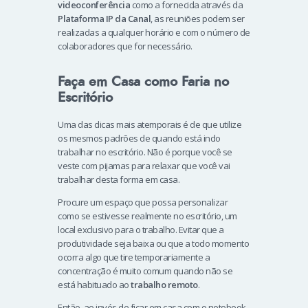
videoconferência
como a fornecida através da
Plataforma IP da Canal
, as reuniões podem ser
realizadas a qualquer horário e com o número de
colaboradores que for necessário.
Faça em Casa como Faria no
Escritório
Uma das dicas mais atemporais é de que utilize
os mesmos padrões de quando está indo
trabalhar no escritório. Não é porque você se
veste com pijamas para relaxar que você vai
trabalhar desta forma em casa.
Procure um espaço que possa personalizar
como se estivesse realmente no escritório, um
local exclusivo para o trabalho. Evitar que a
produtividade seja baixa ou que a todo momento
ocorra algo que tire temporariamente a
concentração é muito comum quando não se
está habituado ao
trabalho remoto
.
Então, ao invés de ficar em casa com o notebook