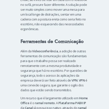
no sofá, procure fazer diferente. A solução pode
ser muito simples como mover uma mesa para
um local longe de distrações, sentar em uma
cadeira com a postura ereta como seria feito no
escritório, não esquecendo das necessidades
ergonômicas.
Ferramentas de Comunicação
Além da
Videoconferência
, a adoção de outras
ferramentas de comunicação são fundamentais
para que o trabalho possa ser realizado
remotamente com a mesma produtividade e
segurança que há no escritório. Por questões de
segurança, todo o acesso às aplicações da
empresa deverá ser feito através de
VPN
.
VPN
é
uma conexão segura, que garante o sigilo dos
dados que estão sendo transmitidos.
Um recurso que é largamente utilizado em
Home
Office
é o
ramal remoto
. A
Plataforma PABX IP
da
Canal
já possui isso nativo, através do
ramal