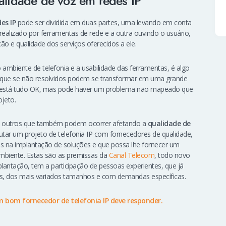
alidade de voz em redes IP
es IP
pode ser dividida em duas partes, uma levando em conta
realizado por ferramentas de rede e a outra ouvindo o usuário,
o e qualidade dos serviços oferecidos a ele.
ambiente de telefonia e a usabilidade das ferramentas, é algo
s que se não resolvidos podem se transformar em uma grande
e está tudo OK, mas pode haver um problema não mapeado que
jeto.
s e outros que também podem ocorrer afetando a
qualidade de
tar um projeto de telefonia IP com fornecedores de qualidade,
es na implantação de soluções e que possa lhe fornecer um
mbiente. Estas são as premissas da
Canal Telecom
, todo novo
lantação, tem a participação de pessoas experientes, que já
, dos mais variados tamanhos e com demandas específicas.
 bom fornecedor de telefonia IP deve responder.