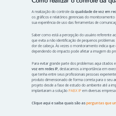
Como realizar o controle da qu
A realização do controle da
qualidade de voz em red
os gráficos e relatórios gerenciais do monitoramento 
sua experiência de uso das ferramentas de comunicaçã
Saber como está a percepção do usuário referente ao 
que evita a não identificação de pequenos problema
dor de cabeça. Às vezes o monitoramento indica qu
dependendo do impacto pode afetar a imagem do pro
Para evitar grande parte dos problemas aqui citado
voz em redes IP
, destacamos a importância em execu
que tenha entre seus profissionais pessoas experient
produto dimensionado de forma correta para o seu a
projeto desde a fase de estudo do ambiente até a imp
implantaram a solução
PABX IP
em diversas empresas
Clique aqui e saiba quais são as
perguntas que um