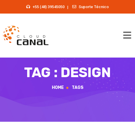
+55 (48) 39545050
Suporte Técnico
TAG : DESIGN
HOME
TAGS